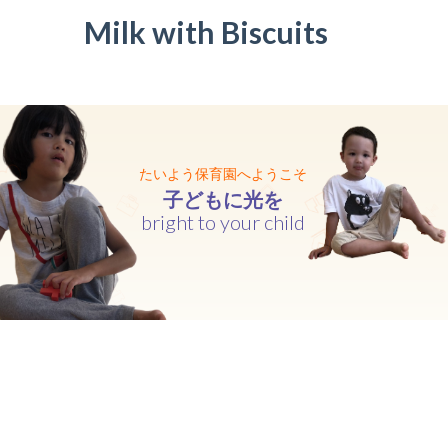
Milk with Biscuits
-- 年間行事
入園までの流れ
-- 入園手続き
-- 保育料
たいよう保育園へようこそ
アクセス・お問合せ
子
ど
も
に
光
を
b
r
i
g
h
t
t
o
y
o
u
r
c
h
i
l
d
-- アクセス・お問合せ
求人情報