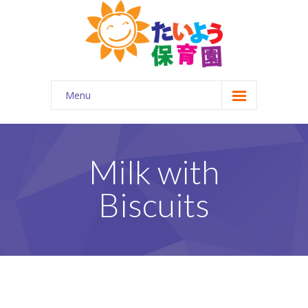
Menu
ホーム
はじめに
Milk with
-- 園について
Biscuits
-- 園の概要
-- 企業主導型保育園とは
園の特徴
-- 一日の流れ