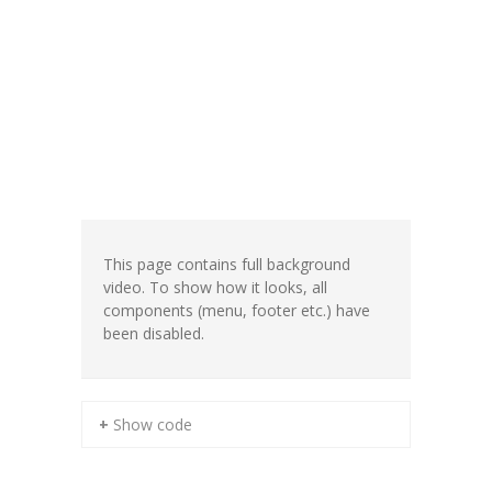
-- 年間行事
入園までの流れ
-- 入園手続き
-- 保育料
アクセス・お問合せ
-- アクセス・お問合せ
This page contains full background
video. To show how it looks, all
求人情報
components (menu, footer etc.) have
been disabled.
+ Show code