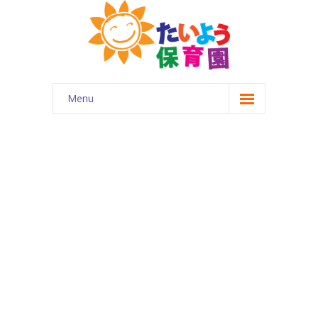
Menu
ホーム
はじめに
-- 園について
-- 園の概要
-- 企業主導型保育園とは
園の特徴
-- 一日の流れ