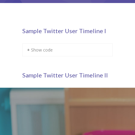
-- 年間行事
入園までの流れ
Sample Twitter User Timeline I
-- 入園手続き
-- 保育料
+ Show code
アクセス・お問合せ
-- アクセス・お問合せ
Sample Twitter User Timeline II
求人情報