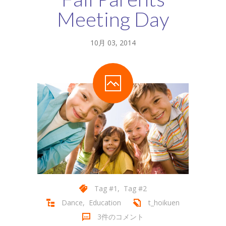
Meeting Day
10月 03, 2014
Tag #1
,
Tag #2
Dance
,
Education
t_hoikuen
3件のコメント