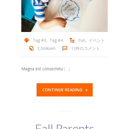
Tag #3
,
Tag #4
Fun
,
イベント
t_hoikuen
12件のコメント
Magna est consectetu
[…]
CONTINUE READING
Fall Parents