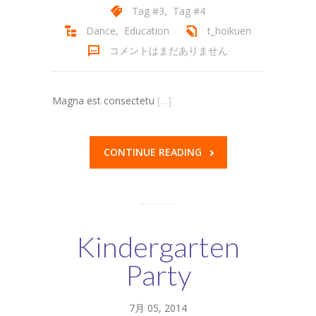
Tag #3
,
Tag #4
Dance
,
Education
t_hoikuen
コメントはまだありません
Magna est consectetu
[…]
CONTINUE READING
Kindergarten
Party
7月 05, 2014