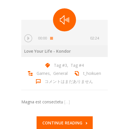
00:00
02:24
Love Your Life
- Kondor
Tag #3
,
Tag #4
Games
,
General
t_hoikuen
コメントはまだありません
Magna est consectetu
[…]
CONTINUE READING