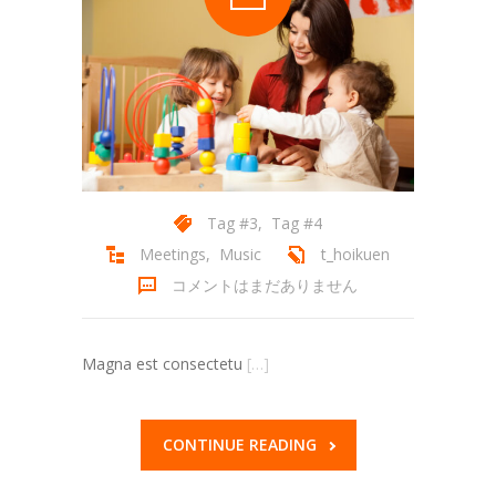
Tag #3
,
Tag #4
Meetings
,
Music
t_hoikuen
コメントはまだありません
Magna est consectetu
[…]
CONTINUE READING