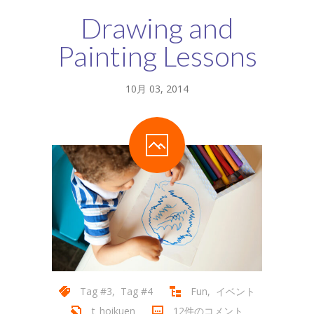
Drawing and
-- 年間行事
Painting Lessons
入園までの流れ
-- 入園手続き
10月 03, 2014
-- 保育料
アクセス・お問合せ
-- アクセス・お問合せ
求人情報
Tag #3
,
Tag #4
Fun
,
イベント
t_hoikuen
12件のコメント