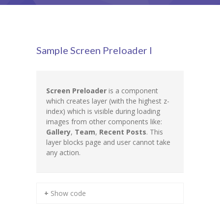
-- 年間行事
入園までの流れ
Sample Screen Preloader I
-- 入園手続き
-- 保育料
Screen Preloader
is a component
アクセス・お問合せ
which creates layer (with the highest z-
index) which is visible during loading
-- アクセス・お問合せ
images from other components like:
Gallery
,
Team
,
Recent Posts
. This
求人情報
layer blocks page and user cannot take
any action.
+ Show code